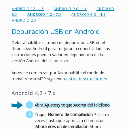
ANDROID 12 - 16
ANDROID 9.0 - 11
ANDROID
8.X
ANDROID 4.2 - 7.X
ANDROID 3.0 - 4.1
ANDROID 2.X
Depuración USB en Android
Deberá habilitar el modo de depuración USB en el
dispositivo Android para mejorar la conectividad. Las
instrucciones pueden variar en dependencia de la
versión Android del dispositivo.
Antes de comenzar, por favor habilite el modo de
transferencia MTP siguiendo
estas instrucciones
.
Android 4.2 - 7.x
Abra
Ajustes
y toque
Acerca del teléfono
Toque
Número de compilación
7 (siete)
veces hasta que aparezca el mensaje
¡Ahora eres un desarrollador!
Ahora