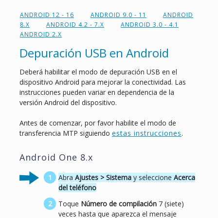
ANDROID 12 - 16
ANDROID 9.0 - 11
ANDROID
8.X
ANDROID 4.2 - 7.X
ANDROID 3.0 - 4.1
ANDROID 2.X
Depuración USB en Android
Deberá habilitar el modo de depuración USB en el
dispositivo Android para mejorar la conectividad. Las
instrucciones pueden variar en dependencia de la
versión Android del dispositivo.
Antes de comenzar, por favor habilite el modo de
transferencia MTP siguiendo
estas instrucciones
.
Android One 8.x
Abra
Ajustes > Sistema
y seleccione
Acerca
del teléfono
Toque
Número de compilación
7 (siete)
veces hasta que aparezca el mensaje