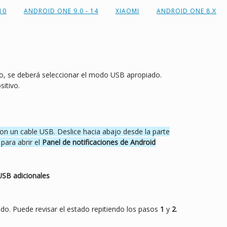
10
ANDROID ONE 9.0 - 14
XIAOMI
ANDROID ONE 8.X
ivo, se deberá seleccionar el modo USB apropiado.
sitivo.
con un cable USB. Deslice hacia abajo desde la parte
 para abrir el
Panel de notificaciones de Android
SB adicionales
o. Puede revisar el estado repitiendo los pasos
1
y
2
.